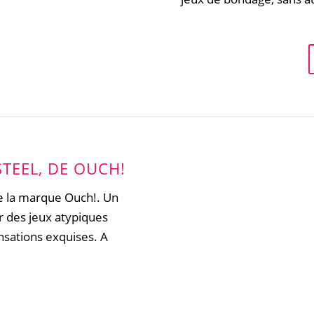
STEEL, DE OUCH!
 de la marque Ouch!. Un
r des jeux atypiques
nsations exquises. A