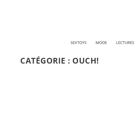
A propos
Politique de confidentialité
Me contacter
SEXTOYS
MODE
LECTURES
CATÉGORIE :
OUCH!