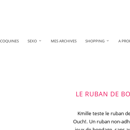
 COQUINES
SEXO
MES ARCHIVES
SHOPPING
A PRO
LE RUBAN DE B
Kmille teste le ruban 
Ouch!. Un ruban non-adhés
jeux de bondage, sans a