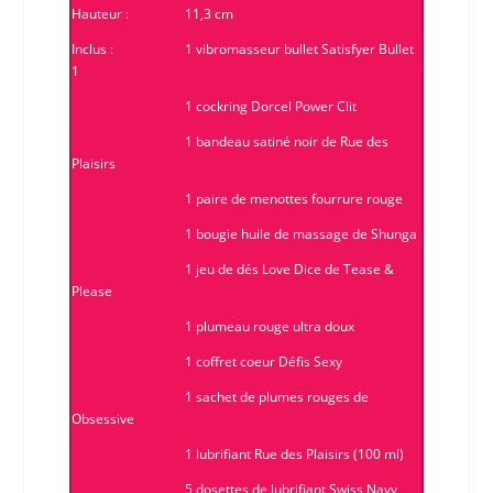
Hauteur :
11,3 cm
Inclus :
1 vibromasseur bullet
Satisfyer
Bullet
1
1 cockring
Dorcel
Power Clit
1 bandeau satiné noir de
Rue des
Plaisirs
1 paire de menottes fourrure rouge
1 bougie huile de massage de
Shunga
1 jeu de dés
Love Dice
de
Tease &
Please
1 plumeau rouge ultra doux
1 coffret coeur Défis Sexy
1 sachet de plumes rouges de
Obsessive
1 lubrifiant
Rue des Plaisirs
(100 ml)
5 dosettes de lubrifiant
Swiss Navy