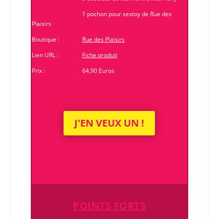
1 pochon pour sextoy de
Rue des
Plaisirs
Boutique :
Rue des Plaisirs
Lien URL :
Fiche produit
Prix :
64,90 Euros
J'EN VEUX UN !
POINTS FORTS