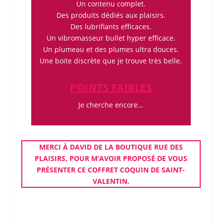
Un contenu complet.
Des produits dédiés aux plaisirs.
Des lubrifiants efficaces.
Un vibromasseur bullet hyper efficace.
Un plumeau et des plumes ultra douces.
Une boite discrète que je trouve très belle.
POINTS FAIBLES
Je cherche encore…
MERCI À DAVID DE LA
BOUTIQUE
RUE DES
PLAISIRS
, POUR M’AVOIR PROPOSÉ DE VOUS
PRÉSENTER CE
COFFRET COQUIN DE SAINT-
VALENTIN
.