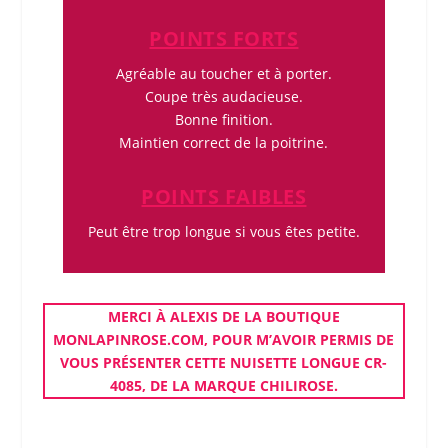
POINTS FORTS
Agréable au toucher et à porter.
Coupe très audacieuse.
Bonne finition.
Maintien correct de la poitrine.
POINTS FAIBLES
Peut être trop longue si vous êtes petite.
MERCI À ALEXIS DE LA BOUTIQUE
MONLAPINROSE.COM
, POUR M’AVOIR PERMIS DE
VOUS PRÉSENTER CETTE
NUISETTE LONGUE CR-
4085
, DE LA MARQUE
CHILIROSE
.