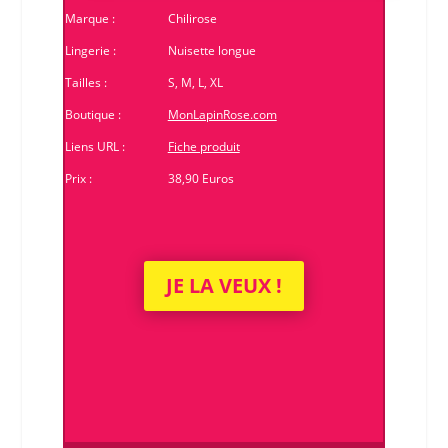
Marque :
Chilirose
Lingerie :
Nuisette longue
Tailles :
S, M, L, XL
Boutique :
MonLapinRose.com
Liens URL :
Fiche produit
Prix :
38,90 Euros
JE LA VEUX !