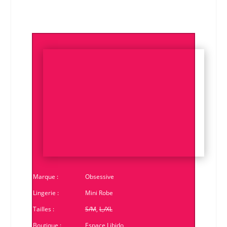
Marque :
Obsessive
Lingerie :
Mini Robe
Tailles :
S/M
,
L,/XL
Boutique :
Espace Libido