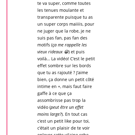
te va super, comme toutes
les tenues moulante et
transparente puisque tu as
un super corps maiiiis, pour
ne juger que la
robe
, je ne
suis pas fan, pas fan des
motifs (
ça me rappelle les
vieux rideaux 😀
) et puis
voilà… La
vidéo
! C’est le petit
effet sombre sur les bords
que tu as rajouté ? J’aime
bien, ça donne un petit côté
intime en +, mais faut faire
gaffe à ce que ça
assombrisse pas trop la
vidéo
(
peut être un effet
moins large?
). En tout cas
c’est un petit like pour toi,
c’était un plaisir de te voir
enlever cette vilaine
robe