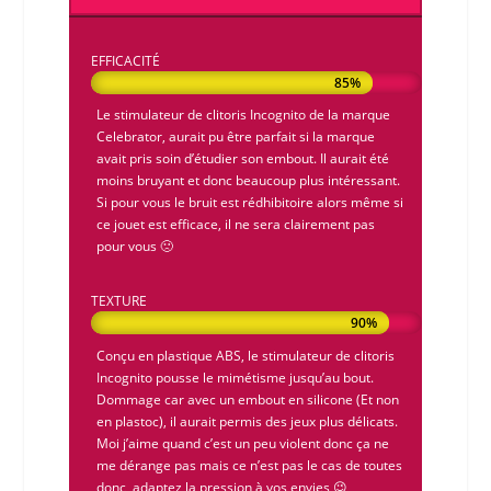
EFFICACITÉ
85%
85%
Le
stimulateur de clitoris Incognito
de la marque
Celebrator
, aurait pu être parfait si la marque
avait pris soin d’étudier son embout. Il aurait été
moins bruyant et donc beaucoup plus intéressant.
Si pour vous le bruit est rédhibitoire alors même si
ce jouet est efficace, il ne sera clairement pas
pour vous 🙁
TEXTURE
90%
90%
Conçu en plastique ABS, le
stimulateur de clitoris
Incognito
pousse le mimétisme jusqu’au bout.
Dommage car avec un embout en silicone (Et non
en plastoc), il aurait permis des jeux plus délicats.
Moi j’aime quand c’est un peu violent donc ça ne
me dérange pas mais ce n’est pas le cas de toutes
donc, adaptez la pression à vos envies 😉