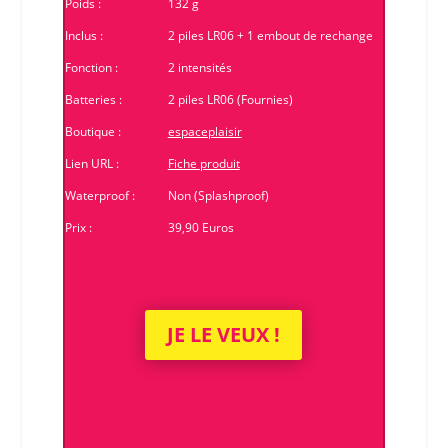
Poids :
132 g
Inclus :
2 piles LR06 + 1 embout de rechange
Fonction :
2 intensités
Batteries :
2 piles LR06 (Fournies)
Boutique :
espaceplaisir
Lien URL :
Fiche produit
Waterproof :
Non (Splashproof)
Prix :
39,90 Euros
JE LE VEUX !