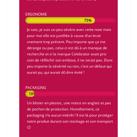
ERGONOMIE
75%
75%
Je sais, je suis un peu sévère avec cette note mais
pour moi elle est justifiée à cause d’un bruit
vraiment trop présent. Peu importe que ça me
dérange ou pas, celui-ci est dû à un manque de
recherche et si la marque
Celebrator
avait pris
soin de réfléchir son embout, il ne serait pas. Donc
peu importe la sévérité ou non, c’est un défaut qui
aurait pu, qui aurait dû être évité !
PACKAGING
10%
10%
Un blister en plastoc, une notice en anglais et pas
de pochon de protection. Honnêtement, ce
packaging n’a aucun intérêt ! Il est là pour protéger
notre produit durant son stockage et son transport
🙁