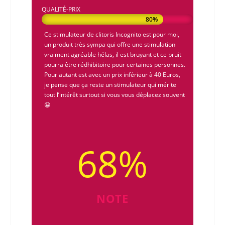
QUALITÉ-PRIX
80%
80%
Ce
stimulateur de clitoris Incognito
est pour moi,
un produit très sympa qui offre une stimulation
vraiment agréable hélas, il est bruyant et ce bruit
pourra être rédhibitoire pour certaines personnes.
Pour autant est avec un prix inférieur à 40 Euros,
je pense que ça reste un
stimulateur
qui mérite
tout l’intérêt surtout si vous vous déplacez souvent
😀
68
%
NOTE