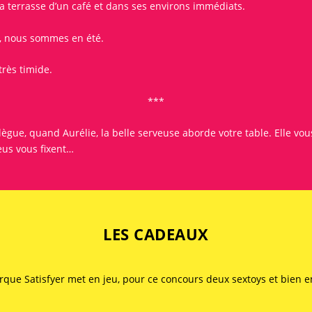
la terrasse d’un café et dans ses environs immédiats.
e, nous sommes en été.
rès timide.
***
ollègue, quand Aurélie, la belle serveuse aborde votre table. Elle 
eus vous fixent…
LES CADEAUX
marque
Satisfyer
met en jeu, pour ce
concours
deux sextoys et bien ent