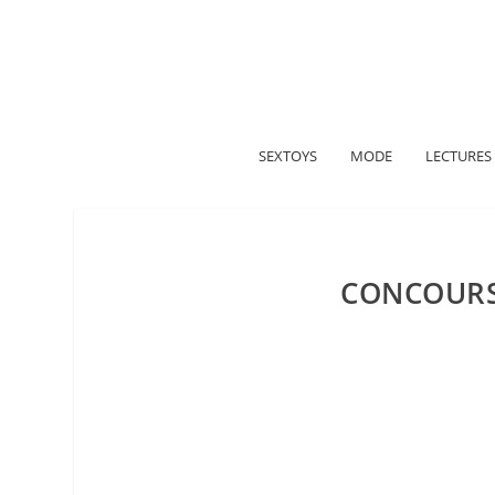
A propos
Politique de confidentialité
Me contacter
SEXTOYS
MODE
LECTURES
CONCOURS 