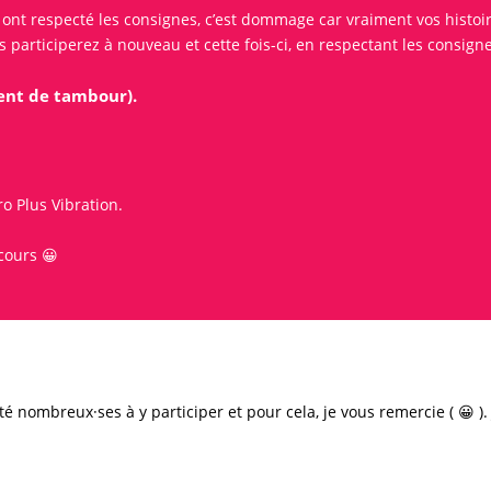
nt respecté les consignes, c’est dommage car vraiment vos histoires
participerez à nouveau et cette fois-ci, en respectant les consigne
ment de tambour).
o Plus Vibration.
cours
😀
é nombreux·ses à y participer et pour cela, je vous remercie ( 😀 ).