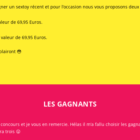
gner un sextoy récent et pour l’occasion nous vous proposons deux s
leur de 69,95 Euros.
valeur de 69,95 Euros.
plairont 😳
LES GAGNANTS
t
concours
et je vous en remercie. Hélas il m’a fallu choisir les gagn
ra trois 😛