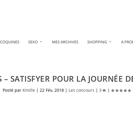
 COQUINES
SEXO
MES ARCHIVES
SHOPPING
A PRO
– SATISFYER POUR LA JOURNÉE 
Posté par
Kmille
|
22 Fév, 2018
|
Les concours
|
3
|