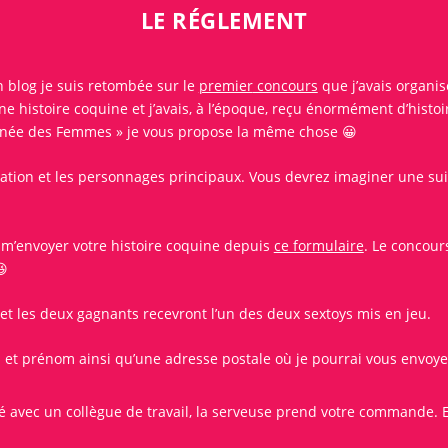
LE RÉGLEMENT
n blog je suis retombée sur le
premier
concours
que j’avais organisé
une
histoire coquine
et j’avais, à l’époque, reçu énormément d’histoi
rnée des Femmes
» je vous propose la même chose 😀
situation et les personnages principaux. Vous devrez imaginer une sui
.
r m’envoyer votre
histoire coquine depuis
ce formulaire
. Le
concour
😆
 et les deux gagnants recevront l’un des deux sextoys mis en jeu.
 et prénom ainsi qu’une adresse postale où je pourrai vous envoye
é avec un collègue de travail, la serveuse prend votre commande. Ell