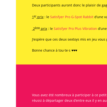
Deux participants auront donc le plaisir de ga
er
1
prix
: le
Satisfyer
Pro G-Spot Rabbit
d’une va
ème
2
prix
: le
Satisfyer
Pro Plus Vibration
d’une 
J’espère que ces deux sextoys mis en jeu vous 
Bonne chance à tou·te·s ♥♥♥
Vous avez été nombreux à participer à ce peti
réussi à départager deux d’entre eux il y en au