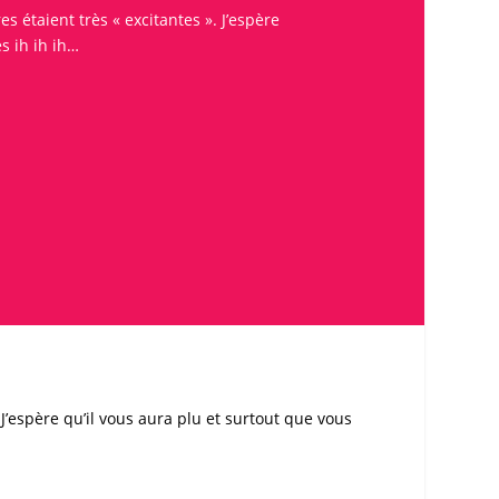
 étaient très « excitantes ». J’espère
s ih ih ih…
 J’espère qu’il vous aura plu et surtout que vous