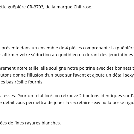
ette
guêpière CR-3793
, de la marque
Chilirose
.
se présente dans un ensemble de 4 pièces comprenant : La
guêpièr
affirmer votre séduction au quotidien ou durant des jeux intimes t
égèrement notre taille, elle souligne notre poitrine avec des bonnets 
utons donne l’illusion d’un busc sur l’avant et ajoute un détail sexy
es bas résille fournis.
fesses. Pour un total look, on retrouve 2 boutons identiques sur l’
e détail vous permettra de jouer la
secrétaire sexy
ou la bosse rigid
mées de fines rayures blanches.