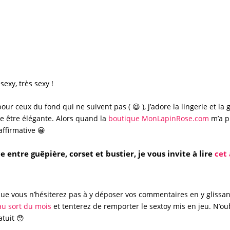
 sexy
, très
sexy
!
our ceux du fond qui ne suivent pas ( 😆 ), j’adore la
lingerie
et la
e être élégante. Alors quand la
boutique
MonLapinRose.com
m’a p
affirmative 😀
e entre guêpière, corset et bustier, je vous invite à lire
cet 
que vous n’hésiterez pas à y déposer vos commentaires en y glissant
au sort du mois
et tenterez de remporter le sextoy mis en jeu. N’o
atuit 😯