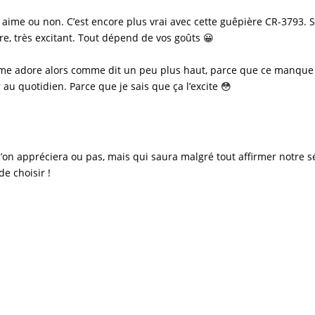
n aime ou non. C’est encore plus vrai avec cette
guêpière CR-3793
. 
e, très excitant. Tout dépend de vos goûts 😀
me adore alors comme dit un peu plus haut, parce que ce manque d
r au quotidien. Parce que je sais que ça l’excite 😳
on appréciera ou pas, mais qui saura malgré tout affirmer notre sé
de choisir !