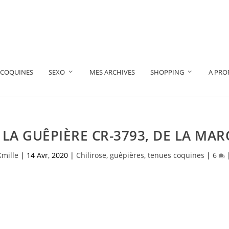
 COQUINES
SEXO
MES ARCHIVES
SHOPPING
A PRO
 LA GUÊPIÈRE CR-3793, DE LA MAR
Kmille
|
14 Avr, 2020
|
Chilirose
,
guêpières
,
tenues coquines
|
6