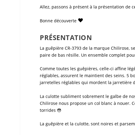
Allez, passons à présent à la présentation de c
♥
Bonne découverte
PRÉSENTATION
La
guêpière CR-3793
de la marque
Chilirose
, 
paire de bas résille. Un ensemble complet pour 
Comme toutes les
guêpières
, celle-ci affine l
réglables, assurent le maintient des seins. 5 bo
jarretelles réglables qui mordent la jarretière d
La culotte subliment sobrement le galbe de nos 
Chilirose nous propose un col blanc à nouer. C
torrides 😳
La
guêpière
et la culotte, sont noires et parse