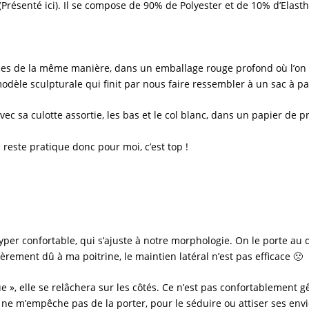
 (Présenté ici). Il se compose de 90% de Polyester et de 10% d’Elast
es de la même manière, dans un emballage rouge profond où l’on re
modèle sculpturale qui finit par nous faire ressembler à un sac à pa
vec sa culotte assortie, les bas et le col blanc, dans un papier de 
a reste pratique donc pour moi, c’est top !
yper confortable, qui s’ajuste à notre morphologie. On le porte au
èrement dû à ma poitrine, le maintien latéral n’est pas efficace 🙁
que », elle se relâchera sur les côtés. Ce n’est pas confortablement
m’empêche pas de la porter, pour le séduire ou attiser ses envies