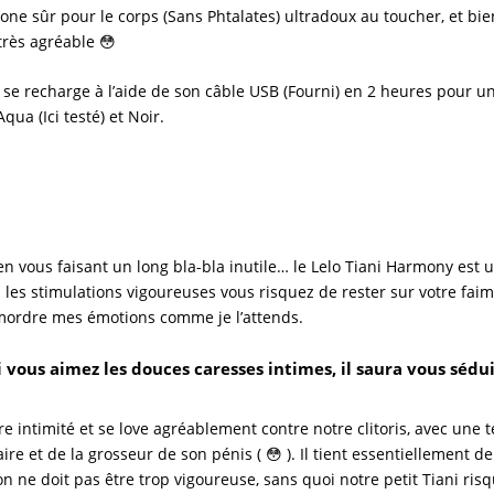
icone sûr pour le corps (Sans Phtalates) ultradoux au toucher, et bi
rès agréable 😳
y
se recharge à l’aide de son câble USB (Fourni) en 2 heures pour un
Aqua (Ici testé) et Noir.
n vous faisant un long bla-bla inutile… le
Lelo Tiani Harmony
est u
z les stimulations vigoureuses vous risquez de rester sur votre fa
mordre mes émotions comme je l’attends.
si vous aimez les douces caresses intimes, il saura vous séduir
e intimité et se love agréablement contre notre clitoris, avec une t
e et de la grosseur de son pénis ( 😳 ). Il tient essentiellement de
on ne doit pas être trop vigoureuse, sans quoi notre petit
Tiani
risq