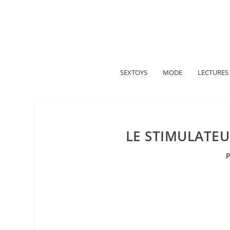
A propos
Politique de confidentialité
Me contacter
SEXTOYS
MODE
LECTURES
LE STIMULATE
P