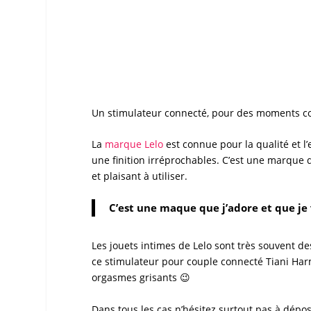
Un
stimulateur connecté
, pour des moments co
La
marque
Lelo
est connue pour la qualité et l
une finition irréprochables. C’est une marque q
et plaisant à utiliser.
C’est une maque que j’adore et que je 
Les jouets intimes de
Lelo
sont très souvent de
ce
stimulateur pour couple connecté Tiani Ha
orgasmes grisants 😉
Dans tous les cas n’hésitez surtout pas à dépo