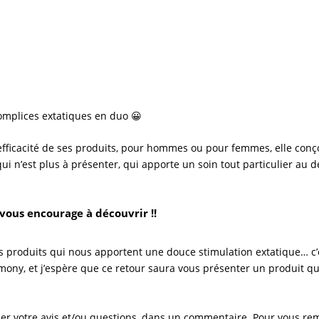
mplices extatiques en duo 😀
’efficacité de ses produits, pour hommes ou pour femmes, elle conç
ui n’est plus à présenter, qui apporte un soin tout particulier au d
vous encourage à découvrir !!
s produits qui nous apportent une douce stimulation extatique… c’e
rmony
, et j’espère que ce retour saura vous présenter un produit qui
ser votre avis et/ou questions, dans un commentaire. Pour vous rem