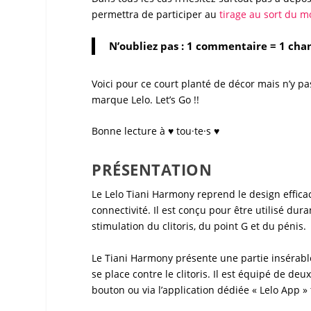
permettra de participer au
tirage au sort du m
N’oubliez pas : 1 commentaire = 1 cha
Voici pour ce court planté de décor mais n’y 
marque
Lelo
. Let’s Go !!
Bonne lecture à ♥ tou·te·s ♥
PRÉSENTATION
Le
Lelo Tiani Harmony
reprend le design effic
connectivité. Il est conçu pour être utilisé dur
stimulation du
clitoris
, du
point G
et du pénis.
Le
Tiani Harmony
présente une partie insérabl
se place contre le
clitoris
. Il est équipé de de
bouton ou via l’application dédiée «
Lelo App
» 