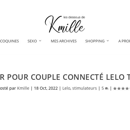
 COQUINES
SEXO
MES ARCHIVES
SHOPPING
A PRO
UR POUR COUPLE CONNECTÉ LELO 
osté par
Kmille
|
18 Oct, 2022
|
Lelo
,
stimulateurs
|
5
|