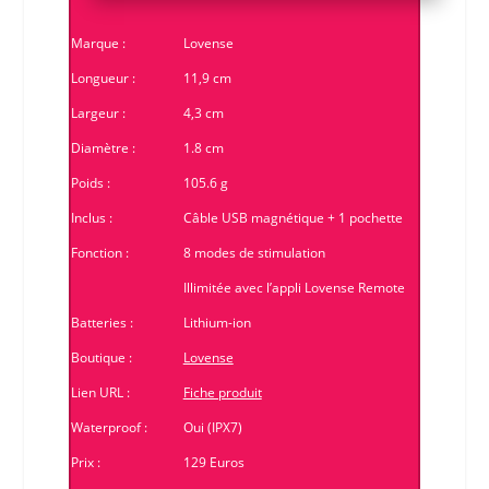
Marque :
Lovense
Longueur :
11,9 cm
Largeur :
4,3 cm
Diamètre :
1.8 cm
Poids :
105.6 g
Inclus :
Câble USB magnétique + 1 pochette
Fonction :
8 modes de stimulation
Illimitée avec l’appli
Lovense Remote
Batteries :
Lithium-ion
Boutique :
Lovense
Lien URL :
Fiche produit
Waterproof :
Oui (IPX7)
Prix :
129 Euros