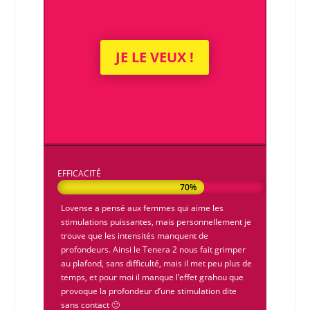
JE LE VEUX !
EFFICACITÉ
70%
70%
Lovense
a pensé aux femmes qui aime les
stimulations puissantes, mais personnellement je
trouve que les intensités manquent de
profondeurs. Ainsi le
Tenera 2
nous fait grimper
au plafond, sans difficulté, mais il met peu plus de
temps, et pour moi il manque l’effet grahou que
provoque la profondeur d’une stimulation dite
sans contact 🙁