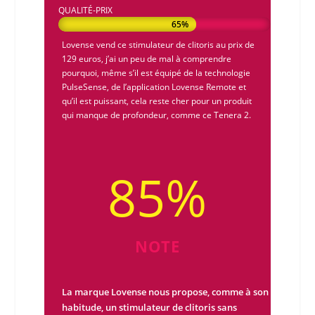
QUALITÉ-PRIX
65%
65%
Lovense
vend ce
stimulateur de clitoris
au prix de
129 euros, j’ai un peu de mal à comprendre
pourquoi, même s’il est équipé de la technologie
PulseSense
, de l’application
Lovense Remote
et
qu’il est puissant, cela reste cher pour un produit
qui manque de profondeur, comme ce
Tenera 2
.
85
%
NOTE
La marque Lovense nous propose, comme à son
habitude, un stimulateur de clitoris sans