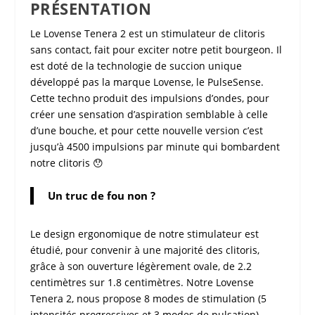
PRÉSENTATION
Le
Lovense Tenera 2
est un
stimulateur de clitoris
sans contact
, fait pour exciter notre petit bourgeon. Il
est doté de la technologie de
succion
unique
développé pas la marque
Lovense
, le
PulseSense
.
Cette techno produit des impulsions d’ondes, pour
créer une sensation d’aspiration semblable à celle
d’une bouche, et pour cette nouvelle version c’est
jusqu’à 4500 impulsions par minute qui bombardent
notre clitoris 😯
Un truc de fou non ?
Le design ergonomique de notre
stimulateur
est
étudié, pour convenir à une majorité des clitoris,
grâce à son ouverture légèrement ovale, de 2.2
centimètres sur 1.8 centimètres. Notre
Lovense
Tenera 2,
nous propose 8 modes de stimulation (5
intensités progressives et 3 modes de pulsation),