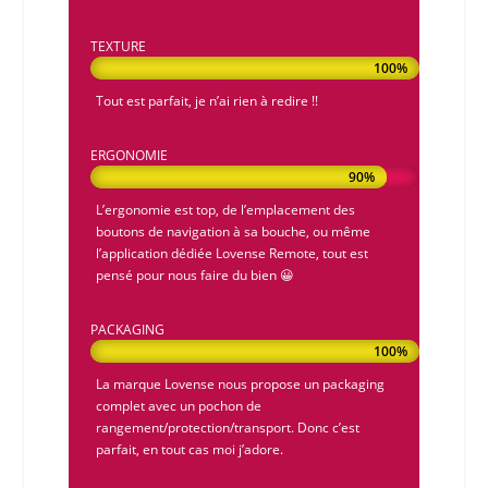
TEXTURE
100%
100%
Tout est parfait, je n’ai rien à redire !!
ERGONOMIE
90%
90%
L’ergonomie est top, de l’emplacement des
boutons de navigation à sa bouche, ou même
l’application dédiée
Lovense Remote
, tout est
pensé pour nous faire du bien 😀
PACKAGING
100%
100%
La marque
Lovense
nous propose un packaging
complet avec un pochon de
rangement/protection/transport. Donc c’est
parfait, en tout cas moi j’adore.