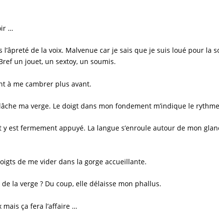
oir …
’âpreté de la voix. Malvenue car je sais que je suis loué pour la s
Bref un jouet, un sextoy, un
soumis
.
ant à me cambrer plus avant.
 lâche ma verge. Le doigt dans mon fondement m’indique le rythme
t y est fermement appuyé. La langue s’enroule autour de mon glan
oigts de me vider dans la gorge accueillante.
r de la verge ? Du coup, elle délaisse mon phallus.
 mais ça fera l’affaire …