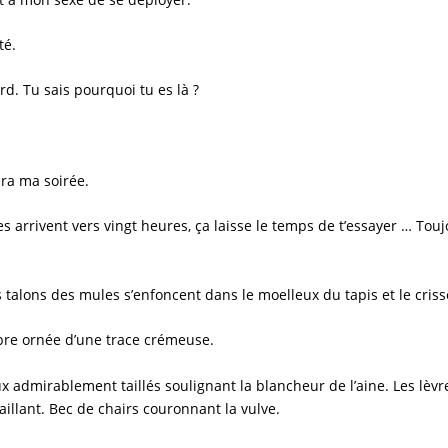
té.
d. Tu sais pourquoi tu es là ?
ra ma soirée.
les arrivent vers vingt heures, ça laisse le temps de t’essayer … To
 talons des mules s’enfoncent dans le moelleux du tapis et le criss
ombre ornée d’une trace crémeuse.
x admirablement taillés soulignant la blancheur de l’aine. Les lèvres
t saillant. Bec de chairs couronnant la vulve.