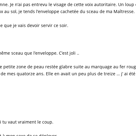
. Je n’ai pas entrevu le visage de cette voix autoritaire. Un loup de 
ux au sol, je tends l’enveloppe cachetée du sceau de ma Maîtresse.
e que je vais devoir servir ce soir.
même sceau que l’enveloppe. C’est joli ..
une petite zone de peau restée glabre suite au marquage au fer roug
e mes quatorze ans. Elle en avait un peu plus de treize … j’ ai été 
i tu vaut vraiment le coup.
t à mon sexe de se déployer.