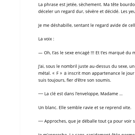
La phrase est jetée, sèchement. Ma tête bourdonne
déceler un regard dur, sévère et décidé. Les ye
Je me déshabille, sentant le regard avide de cell
La voix :
—
Oh, t’as le sexe encagé !!! Et t’es marqué du 
J’ai, sous le nombril juste au-dessus du sexe, 
«
» a
métal.
F
inscrit mon appartenance le jour d
suis toujours, fier d’être son
soumis
.
—
La clé est dans l’enveloppe, Madame …
Un blanc. Elle semble ravie et se reprend vite.
—
Approches, que je déballe tout ça pour voir s
Je m’approche. La cage, rapidement ôtée perme