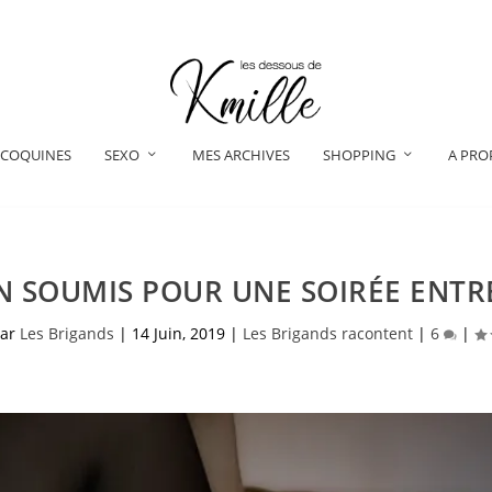
 COQUINES
SEXO
MES ARCHIVES
SHOPPING
A PRO
N SOUMIS POUR UNE SOIRÉE ENTRE 
par
Les Brigands
|
14 Juin, 2019
|
Les Brigands racontent
|
6
|