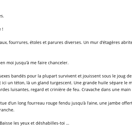
es.
 !
aux, fourrures, étoles et parures diverses. Un mur d’étagères abrit
 en moi jusqu’à me faire chanceler.
exes bandés pour la plupart survivent et jouissent sous le joug de
 ici un téton, là un gland turgescent. Une grande huile sépare le m
sardes luisantes, regard et crinière de feu. Cravache dans une main
ue d’un long fourreau rouge fendu jusqu’à l’aine, une jambe offerte
tranche.
isse les yeux et déshabilles-toi …