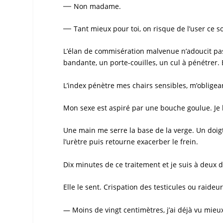
—
Non madame.
—
Tant mieux pour toi, on risque de l’user ce s
L’élan de commisération malvenue n’adoucit pas l
bandante, un porte-couilles, un cul à pénétrer. 
L’index pénètre mes chairs sensibles, m’oblige
Mon sexe est aspiré par une bouche goulue. Je
Une main me serre la base de la verge. Un doig
l’urètre puis retourne exacerber le frein.
Dix minutes de ce traitement et je suis à deux d
Elle le sent. Crispation des testicules ou raideu
— Moins de vingt centimètres, j’ai déjà vu mieux