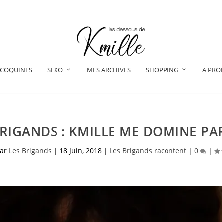
 COQUINES
SEXO
MES ARCHIVES
SHOPPING
A PRO
BRIGANDS : KMILLE ME DOMINE PAR
par
Les Brigands
|
18 Juin, 2018
|
Les Brigands racontent
|
0
|