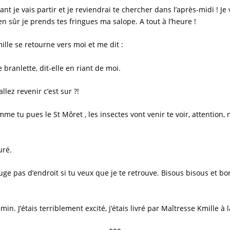
 je vais partir et je reviendrai te chercher dans l’après-midi ! Je 
ien sûr je prends tes fringues ma salope. A tout à l’heure !
ille
se retourne vers moi et me dit :
branlette, dit-elle en riant de moi.
lez revenir c’est sur ?!
mme tu pues le St Môret , les insectes vont venir te voir, attention
uré.
ge pas d’endroit si tu veux que je te retrouve. Bisous bisous et bonn
in. J’étais terriblement excité, j’étais livré par
Maîtresse Kmille
à l