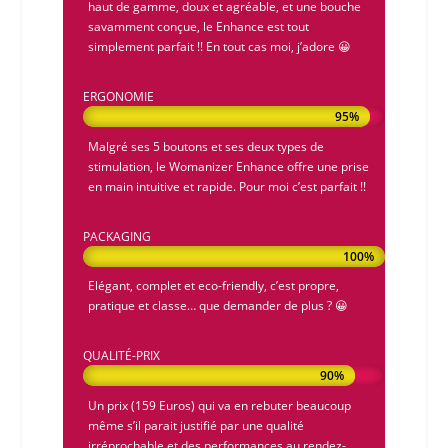
haut de gamme, doux et agréable, et une bouche
savamment conçue, le
Enhance
est tout
simplement parfait !! En tout cas moi, j’adore 😀
ERGONOMIE
95%
95%
Malgré ses 5 boutons et ses deux types de
stimulation, le
Womanizer Enhance
offre une prise
en main intuitive et rapide. Pour moi c’est parfait !!
PACKAGING
100%
100%
Elégant, complet et eco-friendly, c’est propre,
pratique et classe… que demander de plus ? 😀
QUALITÉ-PRIX
90%
90%
Un prix (159 Euros) qui va en rebuter beaucoup
même s’il parait justifié par une qualité
irréprochable et des performances au rendez-