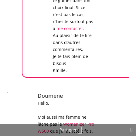
te guider dans ton
choix final. Si ce
n’est pas le cas,
n’hésite surtout pas
à
me contacter
.
Au plaisir de te lire
dans d’autres
commentaires.
Je te fais plein de
bisous
Kmille.
Doumene
Hello,
Moi aussi ma femme ne
lâche pas le
Womanizer Pro
Partager
W500
que j’ai acheté 2 fois.