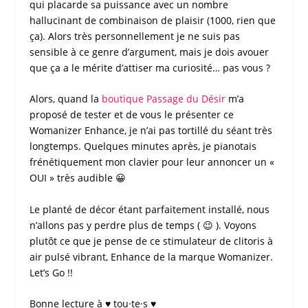
qui placarde sa puissance avec un nombre
hallucinant de combinaison de plaisir (1000, rien que
ça). Alors très personnellement je ne suis pas
sensible à ce genre d’argument, mais je dois avouer
que ça a le mérite d’attiser ma curiosité… pas vous ?
Alors, quand la
boutique
Passage du Désir
m’a
proposé de tester et de vous le présenter ce
Womanizer Enhance
, je n’ai pas tortillé du séant très
longtemps. Quelques minutes après, je pianotais
frénétiquement mon clavier pour leur annoncer un «
OUI » très audible 😀
Le planté de décor étant parfaitement installé, nous
n’allons pas y perdre plus de temps ( 😉 ). Voyons
plutôt ce que je pense de ce
stimulateur de clitoris à
air pulsé vibrant
,
Enhance
de la marque
Womanizer
.
Let’s Go !!
Bonne lecture à ♥ tou·te·s ♥