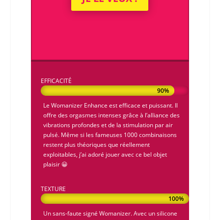
EFFICACITÉ
90%
90%
Le
Womanizer Enhance
est efficace et puissant. Il
offre des orgasmes intenses grâce à l’alliance des
vibrations profondes et de la stimulation par air
pulsé. Même si les fameuses 1000 combinaisons
restent plus théoriques que réellement
exploitables, j’ai adoré jouer avec ce bel objet
plaisir 😀
TEXTURE
100%
100%
Un sans-faute signé
Womanizer
. Avec un silicone