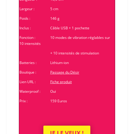
Largeur :
5 cm
Poids :
146 g
Inclus :
Câble USB + 1 pochette
Fonction :
10 modes de vibration réglables sur
10 intensités
+ 10 intensités de stimulation
Batteries :
Lithium-ion
Boutique :
Passage du Désir
Lien URL :
Fiche produit
Waterproof :
Oui
Prix :
159 Euros
JE LE VEUX !