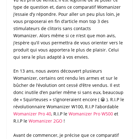
type de question et, dans ce
comparatif Womanizer
j’essaie d’y répondre. Pour aller un peu plus loin, je
vous proposerai en fin d’article mon
top 3 des
stimulateurs de clitoris sans contacts
Womanizer
. Alors même si ce n’est que mon avis,
j’espère qu’il vous permettra de vous orienter vers le
produit qui vous apportera le plus de plaisir. Celui
qui sera le plus adapté à vos envies.
En 13 ans, nous avons découvert plusieurs
Womanizer
, certains ont rendu les armes et sur le
bûcher de l’évolution ont cessé d’être vendus. Il est
donc inutile d’en parler même si sans eux, beaucoup
de « Squirteuses » s’ignoreraient encore ( 😀 ). R.I.P le
révolutionnaire
Womanizer
W100, R.I.P l’abordable
Womanizer
Pro 40
, R.I.P le
Womanizer
Pro W500
et
R.I.P le
Womanizer
2GO
!
Avant de commencer, je précise que ce
comparatif