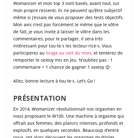
Womanizer
et mon
top 3
sont basés, avant tout, sur
mon propre ressenti, ils ne peuvent qu’être subjectif
même si j’essaie de vous proposer des
tests objectifs
.
Mon avis n’est pas forcément le même que le vôtre
de fait, je vous invite à laisser le vôtre dans les
commentaires, pour le partager, il sera très
intéressant pour tou·te·s les lecteur·rice·s. Vous
participerez au
tirage au sort du mois
, et tenterez de
remporter le
sextoy
mis en jeu. N’oubliez pas : 1
commentaire = 1 chance de gagner 1
sextoy
😉
Allez, bonne lecture à tou·te·s. Let’s Go !
PRÉSENTATION
En 2014,
Womanizer
révolutionnait nos orgasmes en
nous proposant le W100. Une
machine à orgasme
qui
offrait aux femmes, des plaisirs intenses, profonds et
explosifs, en quelques secondes. Beaucoup d’entre
nous, ont alors découvert les
orgasmes multiples
.