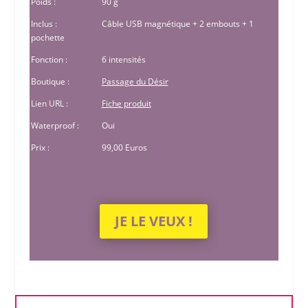
Poids :
90 g
Inclus :
Câble USB magnétique + 2 embouts + 1
pochette
Fonction :
6 intensités
Boutique :
Passage du Désir
Lien URL :
Fiche produit
Waterproof :
Oui
Prix :
99,00 Euros
JE LE VEUX !