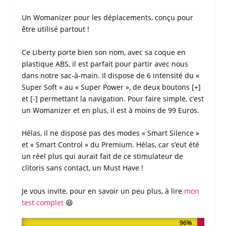
Un
Womanizer
pour les déplacements, conçu pour
être utilisé partout !
Ce Liberty porte bien son nom, avec sa coque en
plastique ABS, il est parfait pour partir avec nous
dans notre sac-à-main. Il dispose de 6 intensité du «
Super Soft » au « Super Power », de deux boutons [+]
et [-] permettant la navigation. Pour faire simple, c’est
un
Womanizer
et en plus, il est à moins de 99 Euros.
Hélas, il ne dispose pas des modes « Smart Silence »
et « Smart Control » du Premium. Hélas, car s’eut été
un réel plus qui aurait fait de ce
stimulateur de
clitoris sans contact
, un Must Have !
Je vous invite, pour en savoir un peu plus, à lire
mon
test complet
😆
NOTE DE MON TEST
96%
96%