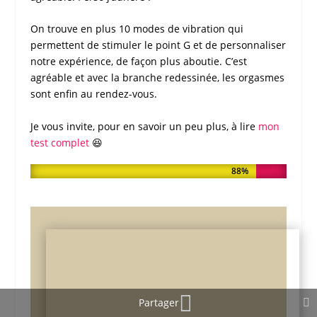
On trouve en plus 10 modes de vibration qui
permettent de
stimuler le point G
et de personnaliser
notre expérience, de façon plus aboutie. C’est
agréable et avec la branche redessinée, les orgasmes
sont enfin au rendez-vous.
Je vous invite, pour en savoir un peu plus, à lire
mon
test complet
😆
NOTE DE MON TEST
88%
88%
Partager