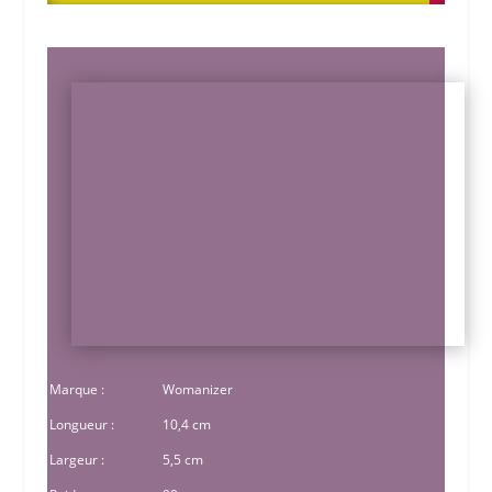
Marque :
Womanizer
Longueur :
10,4 cm
Largeur :
5,5 cm