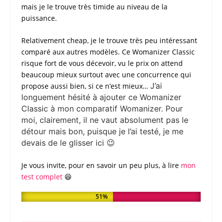
mais je le trouve très timide au niveau de la
puissance.
Relativement cheap, je le trouve très peu intéressant
comparé aux autres modèles. Ce
Womanizer Classic
risque fort de vous décevoir, vu le prix on attend
beaucoup mieux surtout avec une concurrence qui
J’ai
propose aussi bien, si ce n’est mieux…
longuement hésité à ajouter ce
Womanizer
Classic
à mon comparatif Womanizer. Pour
moi, clairement, il ne vaut absolument pas le
détour mais bon, puisque je l’ai testé, je me
devais de le glisser ici 😉
Je vous invite, pour en savoir un peu plus, à lire
mon
test complet
😆
NOTE DE MON TEST
51%
51%