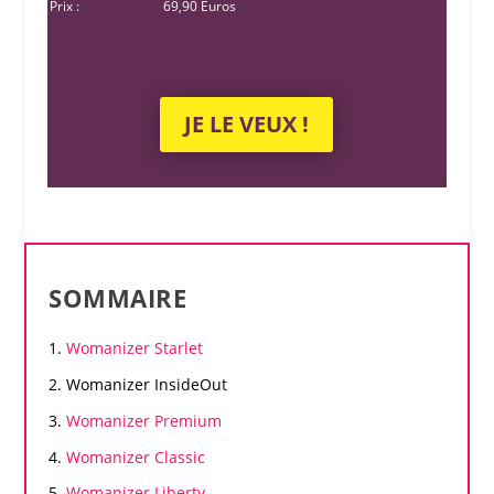
Prix :
69,90 Euros
JE LE VEUX !
SOMMAIRE
Womanizer
Starlet
Womanizer
InsideOut
Womanizer
Premium
Womanizer
Classic
Womanizer
Liberty