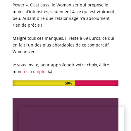
Power ». C’est aussi le
Womanizer
qui propose le
moins d’intensités, seulement 4, ce qui est vraiment
peu. Autant dire que l’étalonnage n’a absolument
rien de précis !
Malgré tous ces manques, il reste à 69 Euros, ce qui
en fait l’un des plus abordables de ce
comparatif
Womanizer
…
Je vous invite, pour approfondir votre choix, à lire
mon
test complet
😀
NOTE DE MON TEST
59%
59%